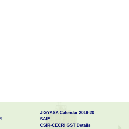
JIGYASA Calendar 2019-20
न
SAIF
CSIR-CECRI GST Details