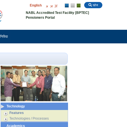
English
खोज
NABL Accredited Test Facility [BPTEC]
Pensioners Portal
निविदा
Technology
Features
Technologies / Processes
Academics