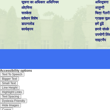
सूचना का अधिकार अधिनियम
अधिसूचना
ओएसिस
अलुम्नी
सतर्कता
चित्र गैलरी
वर्तमान विशेष
ग्राहक पूछ
डाउनलोड
हमें ढूंढें
कार्यक्रम
हमसे संपर्क 
उपयोगी लिं
साइटमैप
Accessibility options
Text To Speech
Bigger Text
Small Text
Line Height
Highlight Links
Text Spacing
Dyslexia Friendly
Hide Images
Cursor