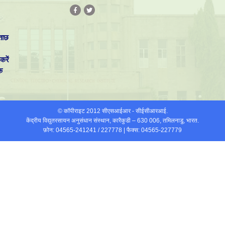
ताछ
करें
क
© कॉपीराइट 2012 सीएसआईआर - सीईसीआरआई.
केंद्रीय विद्युतरसायन अनुसंधान संस्थान, कारैकुडी – 630 006, तमिलनाडु, भारत.
फ़ोन: 04565-241241 / 227778 | फैक्स: 04565-227779