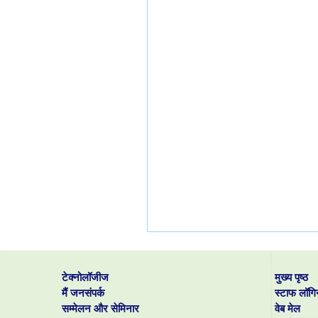
टेक्नोलॉजीज
मुख्य पृष्ठ
मैं जनसंपर्क
स्टाफ लॉगि
सम्मेलन और सेमिनार
वेब मेल