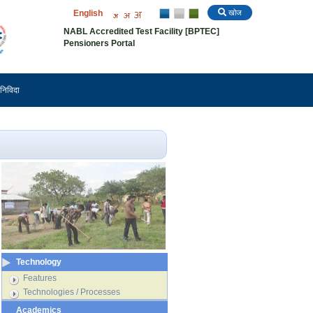
English
खोज
NABL Accredited Test Facility [BPTEC]
Pensioners Portal
निविदा
Technology
Features
Technologies / Processes
Academics