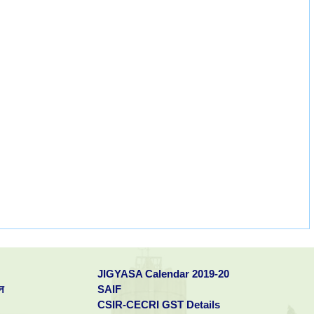
JIGYASA Calendar 2019-20
न
SAIF
CSIR-CECRI GST Details