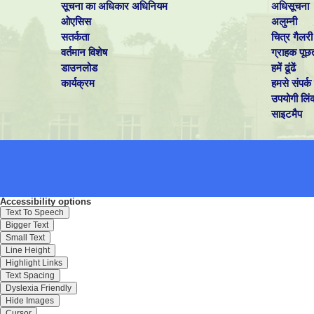
सूचना का अधिकार अधिनियम
अधिसूचना
ओएसिस
अलुम्नी
सतर्कता
चित्र गैलरी
वर्तमान विशेष
ग्राहक पूछ
डाउनलोड
हमें ढूंढें
कार्यक्रम
हमसे संपर्क 
उपयोगी लिं
साइटमैप
Accessibility options
Text To Speech
Bigger Text
Small Text
Line Height
Highlight Links
Text Spacing
Dyslexia Friendly
Hide Images
Cursor