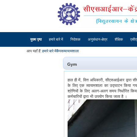
मुख्य पृष्ठ
हमारे बारे में
निदेशक
अनुसंधान-क्षेत्र
शैक्षिक
एसी
आप यहाँ हैं:
हमारे बारे में
कैंपस
व्यायामशाला
Gym
हाल ही में, वित्त अधिकारी, सीएसआईआर द्वारा सी
के लिए एक व्यायामशाला का उद्घाटन किया गय
श्रेणियों के लिए अलग-अलग समय निर्धारित किया
कर्मचारियों द्वारा भी उपयोग किया जाता है ।