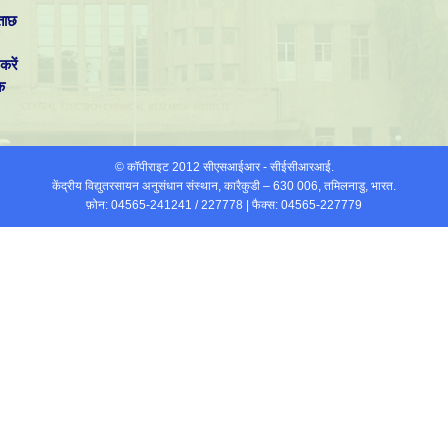
ताछ
करें
क
© कॉपीराइट 2012 सीएसआईआर - सीईसीआरआई.
केंद्रीय विद्युतरसायन अनुसंधान संस्थान, कारैकुडी – 630 006, तमिलनाडु, भारत.
फ़ोन: 04565-241241 / 227778 | फैक्स: 04565-227779