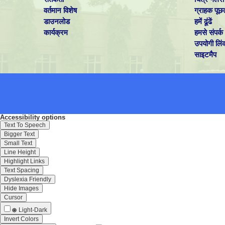
वर्तमान विशेष
ग्राहक पूछ
डाउनलोड
हमें ढूंढें
कार्यक्रम
हमसे संपर्क 
उपयोगी लिं
साइटमैप
Accessibility options
Text To Speech
Bigger Text
Small Text
Line Height
Highlight Links
Text Spacing
Dyslexia Friendly
Hide Images
Cursor
Light-Dark
Invert Colors