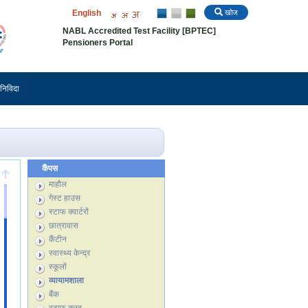
English
खोज
NABL Accredited Test Facility [BPTEC]
Pensioners Portal
निविदा
कैंपस
माहौल
गेस्ट हाउस
स्टाफ क्वार्टरों
छात्रावास
कैंटीन
स्वास्थ्य केन्द्र
स्कूलों
व्यायामशाला
बैंक