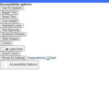
Accessibility options
Text To Speech
Bigger Text
Small Text
Line Height
Highlight Links
Text Spacing
Dyslexia Friendly
Hide Images
Cursor
Light-Dark
Invert Colors
Reset All Settings
Supported by
Accessibility Options