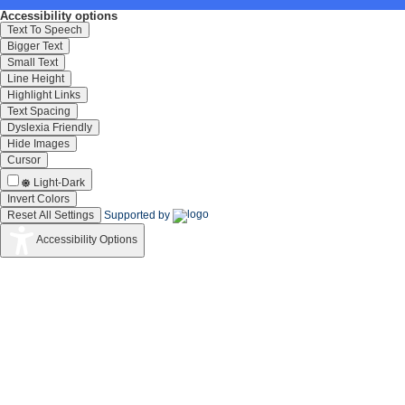
Accessibility options
Text To Speech
Bigger Text
Small Text
Line Height
Highlight Links
Text Spacing
Dyslexia Friendly
Hide Images
Cursor
Light-Dark
Invert Colors
Reset All Settings
Supported by
Accessibility Options