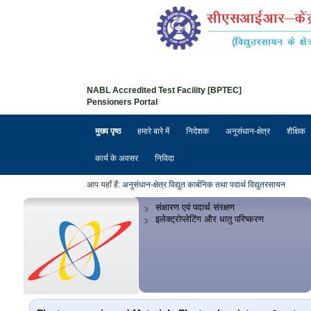
NABL Accredited Test Facility [BPTEC]
Pensioners Portal
मुख्य पृष्ठ
हमारे बारे में
निदेशक
अनुसंधान-क्षेत्र
शैक्षिक
कार्य के अवसर
निविदा
आप यहाँ हैं:
अनुसंधान-क्षेत्र
विद्युत कार्बनिक तथा पदार्थ विद्युतरसायन
संक्षारण एवं पदार्थ संरक्षण
इलेक्ट्रोप्लेटिंग और धातु परिष्करण