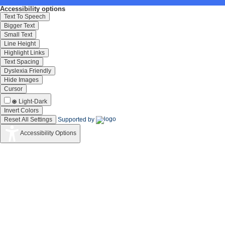
Accessibility options
Text To Speech
Bigger Text
Small Text
Line Height
Highlight Links
Text Spacing
Dyslexia Friendly
Hide Images
Cursor
Light-Dark
Invert Colors
Reset All Settings
Supported by
Accessibility Options