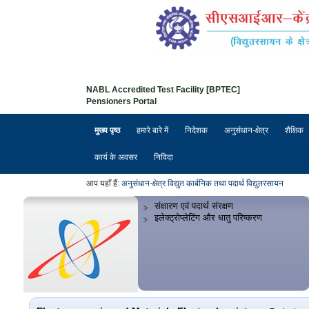
NABL Accredited Test Facility [BPTEC]
Pensioners Portal
मुख्य पृष्ठ
हमारे बारे में
निदेशक
अनुसंधान-क्षेत्र
शैक्षिक
कार्य के अवसर
निविदा
आप यहाँ हैं:
अनुसंधान-क्षेत्र
विद्युत कार्बनिक तथा पदार्थ विद्युतरसायन
संक्षारण एवं पदार्थ संरक्षण
इलेक्ट्रोप्लेटिंग और धातु परिष्करण