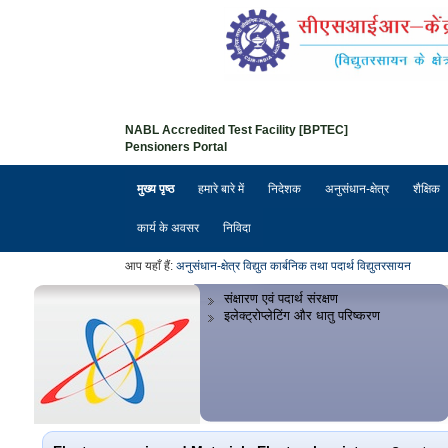
NABL Accredited Test Facility [BPTEC]
Pensioners Portal
मुख्य पृष्ठ
हमारे बारे में
निदेशक
अनुसंधान-क्षेत्र
शैक्षिक
कार्य के अवसर
निविदा
आप यहाँ हैं:
अनुसंधान-क्षेत्र
विद्युत कार्बनिक तथा पदार्थ विद्युतरसायन
संक्षारण एवं पदार्थ संरक्षण
इलेक्ट्रोप्लेटिंग और धातु परिष्करण