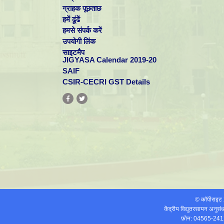
ग्राहक पूछताछ
हमें ढूंढें
हमसे संपर्क करें
उपयोगी लिंक
साइटमैप
JIGYASA Calendar 2019-20
SAIF
CSIR-CECRI GST Details
© कॉपीराइ
केंद्रीय विद्युतरसायन अनुस
फ़ोन: 04565-241