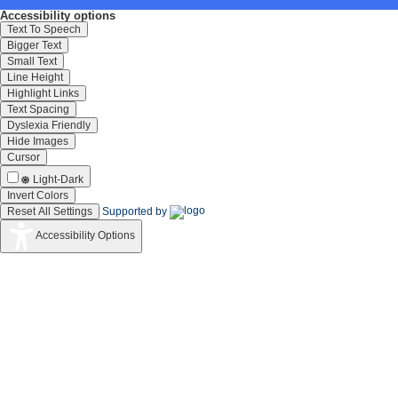
Accessibility options
Text To Speech
Bigger Text
Small Text
Line Height
Highlight Links
Text Spacing
Dyslexia Friendly
Hide Images
Cursor
Light-Dark
Invert Colors
Reset All Settings
Supported by
Accessibility Options