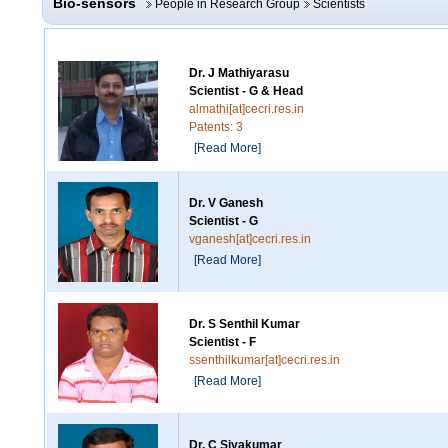
Bio-sensors
People in Research Group
Scientists
Dr. J Mathiyarasu
Scientist - G & Head
almathi[at]cecri.res.in
Patents: 3
[Read More]
Dr. V Ganesh
Scientist - G
vganesh[at]cecri.res.in
[Read More]
Dr. S Senthil Kumar
Scientist - F
ssenthilkumar[at]cecri.res.in
[Read More]
Dr. C Sivakumar