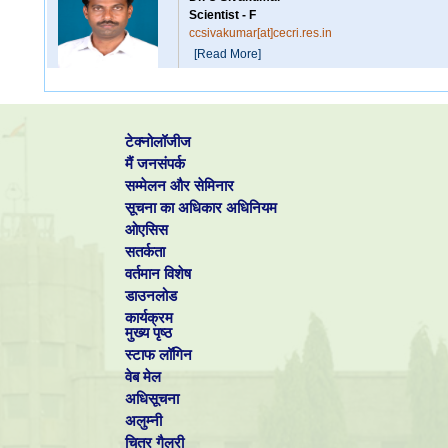
Scientist - F
ccsivakumar[at]cecri.res.in
[Read More]
Dr. SUBBIAH ALWARAPPAN
Scientist - F
टेक्नोलॉजीज
alwarappan[at]cecri.res.in
मैं जनसंपर्क
[Read More]
सम्मेलन और सेमिनार
सूचना का अधिकार अधिनियम
ओएसिस
Dr. K Giribabu
सतर्कता
Scientist - E
वर्तमान विशेष
giribabuk[at]cecri.res.in
डाउनलोड
[Read More]
कार्यक्रम
मुख्य पृष्ठ
Dr. V Murugan
स्टाफ लॉगिन
Scientist - E
वेब मेल
vmurugan[at]cecri.res.in
अधिसूचना
Patents: 2
अलुम्नी
[Read More]
चित्र गैलरी