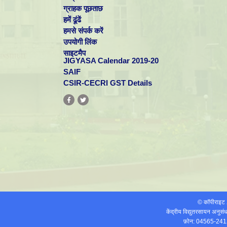
ग्राहक पूछताछ
Dr. C Suresh
हमें ढूंढें
Scientist - E
हमसे संपर्क करें
csuresh[at]cecri.res.in
उपयोगी लिंक
[Read More]
साइटमैप
JIGYASA Calendar 2019-20
SAIF
Dr. P Tamilarasan
CSIR-CECRI GST Details
Scientist - E
tamilan[at]cecri.res.in
Patents: 1
[Read More]
Dr. M Pandiaraj
Scientist - D
pandiaraj[at]cecri.res.in
[Read More]
Mr. SP THIPPERUDRASWAMY
© कॉपीराइ
Scientist - D
केंद्रीय विद्युतरसायन अनुस
tpswamy[at]cecri.res.in
फ़ोन: 04565-241