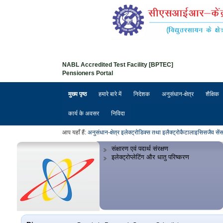
NABL Accredited Test Facility [BPTEC]
Pensioners Portal
मुख्य पृष्ठ
हमारे बारे में
निदेशक
अनुसंधान-क्षेत्र
शैक्षिक
कार्य के अवसर
निविदा
आप यहाँ हैं:
अनुसंधान-क्षेत्र
इलेक्ट्रोडिक्स तथा इलैक्ट्रोकैटालाइसिस
जैव सें
संक्षारण एवं पदार्थ संरक्षण
इलेक्ट्रोप्लेटिंग और धातु परिष्करण