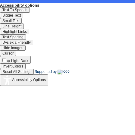
[Read More]
Accessibility options
Text To Speech
Bigger Text
Small Text
Mrs. S Shailendra Devi
Line Height
Technical Assistant
Highlight Links
shailendradevi[at]cecri.res.in
Text Spacing
[Read More]
Dyslexia Friendly
Hide Images
Cursor
Light-Dark
Invert Colors
Reset All Settings
Supported by
Accessibility Options