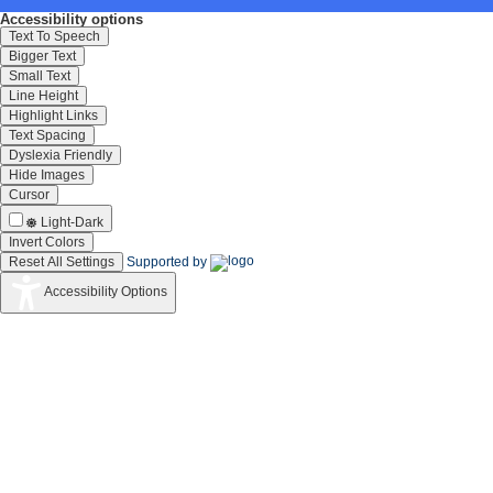
Accessibility options
Text To Speech
Bigger Text
Small Text
Line Height
Highlight Links
Text Spacing
Dyslexia Friendly
Hide Images
Cursor
Light-Dark
Invert Colors
Reset All Settings
Supported by
Accessibility Options