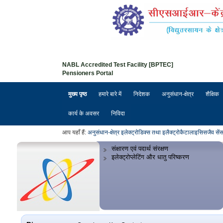
NABL Accredited Test Facility [BPTEC]
Pensioners Portal
मुख्य पृष्ठ
हमारे बारे में
निदेशक
अनुसंधान-क्षेत्र
शैक्षिक
कार्य के अवसर
निविदा
आप यहाँ हैं:
अनुसंधान-क्षेत्र
इलेक्ट्रोडिक्स तथा इलैक्ट्रोकैटालाइसिस
जैव सें
संक्षारण एवं पदार्थ संरक्षण
इलेक्ट्रोप्लेटिंग और धातु परिष्करण