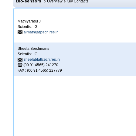
Bio-sensors
Overview
Key Contacts
Mathiyarasu J
Scientist - G
almathi[at]cecri.res.in
Sheela Berchmans
Scientist - G
sheelab[at]cecri.res.in
(00 91 4565) 241270
FAX : (00 91 4565) 227779