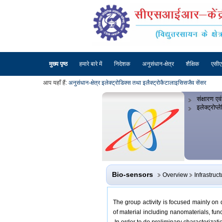
मुख्य पृष्ठ
हमारे बारे में
निदेशक
अनुसंधान-क्षेत्र
शैक्षिक
एसी
आप यहाँ हैं:
अनुसंधान-क्षेत्र
इलेक्ट्रोडिक्स तथा इलैक्ट्रोकैटालाइसिस
जैव सेंसर
संक्षारण एवं
इलेक्ट्रोप्
Bio-sensors
Overview
Infrastruct
The group activity is focused mainly on 
of material including nanomaterials, fun
In order to do preliminary characterizati