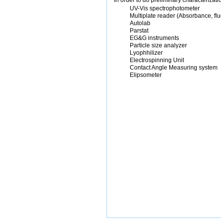
UV-Vis spectrophotometer
Multiplate reader (Absorbance, fl
Autolab
Parstat
EG&G instruments
Particle size analyzer
Lyophhilizer
Electrospinning Unit
Contact Angle Measuring system
Elipsometer