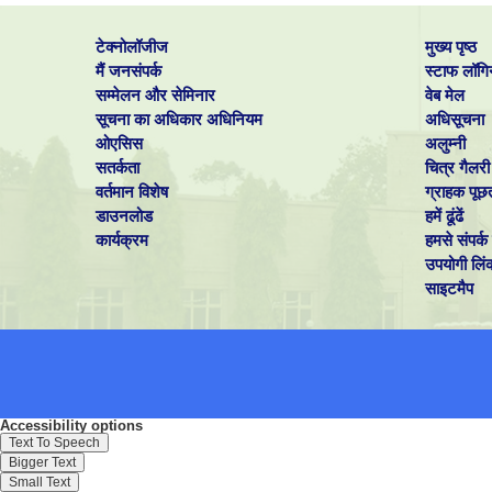
टेक्नोलॉजीज
मुख्य पृष्ठ
मैं जनसंपर्क
स्टाफ लॉगि
सम्मेलन और सेमिनार
वेब मेल
सूचना का अधिकार अधिनियम
अधिसूचना
ओएसिस
अलुम्नी
सतर्कता
चित्र गैलरी
वर्तमान विशेष
ग्राहक पूछ
डाउनलोड
हमें ढूंढें
कार्यक्रम
हमसे संपर्क 
उपयोगी लिं
साइटमैप
Accessibility options
Text To Speech
Bigger Text
Small Text