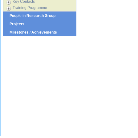
Key Contacts
Training Programme
People in Research Group
Projects
Milestones / Achievements