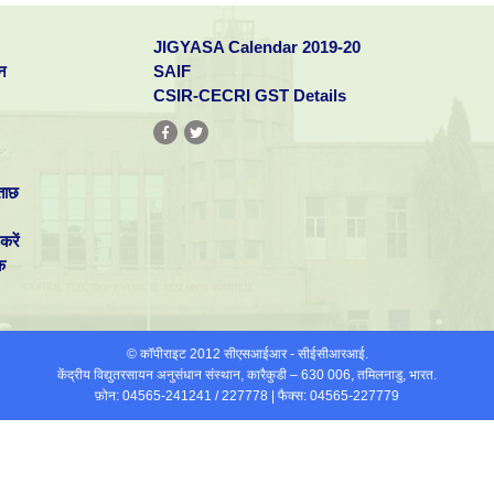
JIGYASA Calendar 2019-20
न
SAIF
CSIR-CECRI GST Details
ताछ
करें
क
© कॉपीराइट 2012 सीएसआईआर - सीईसीआरआई.
केंद्रीय विद्युतरसायन अनुसंधान संस्थान, कारैकुडी – 630 006, तमिलनाडु, भारत.
फ़ोन: 04565-241241 / 227778 | फैक्स: 04565-227779