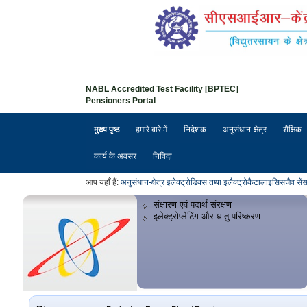
NABL Accredited Test Facility [BPTEC]
Pensioners Portal
मुख्य पृष्ठ
हमारे बारे में
निदेशक
अनुसंधान-क्षेत्र
शैक्षिक
कार्य के अवसर
निविदा
आप यहाँ हैं:
अनुसंधान-क्षेत्र
इलेक्ट्रोडिक्स तथा इलैक्ट्रोकैटालाइसिस
जैव सें
संक्षारण एवं पदार्थ संरक्षण
इलेक्ट्रोप्लेटिंग और धातु परिष्करण