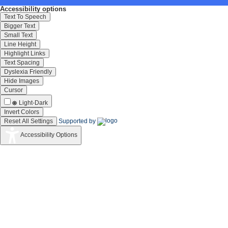
Accessibility options
Text To Speech
Bigger Text
Small Text
Line Height
Highlight Links
Text Spacing
Dyslexia Friendly
Hide Images
Cursor
Light-Dark
Invert Colors
Reset All Settings
Supported by
Accessibility Options