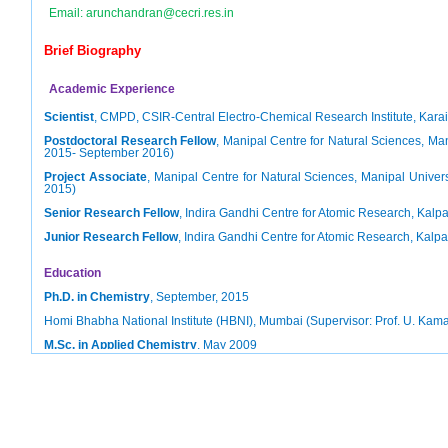
Email: arunchandran@cecri.res.in
Brief Biography
Academic Experience
Scientist
, CMPD, CSIR-Central Electro-Chemical Research Institute, Karai
Postdoctoral Research Fellow
, Manipal Centre for Natural Sciences, Ma
2015- September 2016)
Project Associate
, Manipal Centre for Natural Sciences, Manipal Univers
2015)
Senior Research Fellow
, Indira Gandhi Centre for Atomic Research, Kalp
Junior Research Fellow
, Indira Gandhi Centre for Atomic Research, Kalp
Education
Ph.D. in Chemistry
, September, 2015
Homi Bhabha National Institute (HBNI), Mumbai (Supervisor: Prof. U. Kam
M.Sc. in Applied Chemistry
, May 2009
National Institute of Technology, Tiruchirappalli
B. Sc. in Chemistry
, May 2007
Payyanur College, Kannur University