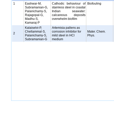
1
Eashwar-M,
Cathodic behaviour of
Biofouling
Subramanian-G,
stainless steel in coastal
Palanichamy-S,
Indian seawater:
Rajagopal-G,
calcareous deposits
Madhu-S,
overwhelm biofilm
Kamaraj-P
Kalaiselvi-P,
Artemisia pallens as
Chellammal-S,
corrosion inhibitor for
Mater. Chem.
2
Palanichamy-S,
mild steel in HCl
Phys.
Subramanian-G
medium