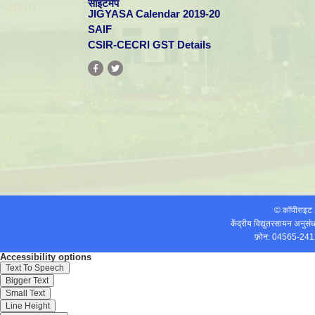
साइटमैप
JIGYASA Calendar 2019-20
Dr. A Balasubramanian
SAIF
Scientist - D
CSIR-CECRI GST Details
Dr. Dhavale Vishal Mahesh
Scientist - D
Patents: 1
[Read More]
Dr. S Hemavathi
Scientist - C
hemavathi[at]cecri.res.in
© कॉपीराइ
[Read More]
केंद्रीय विद्युतरसायन अनुस
फ़ोन: 04565-241
Accessibility options
Text To Speech
Mr. Ajmeera Nagu
Bigger Text
Technical Assistant
Small Text
ajmeeranagu[at]cecri.res.in
Line Height