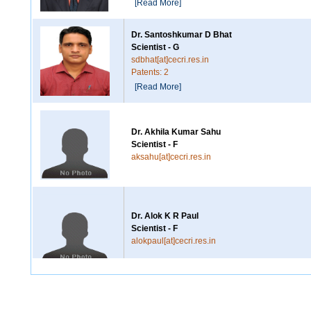
[Read More]
Dr. Santoshkumar D Bhat
Scientist - G
sdbhat[at]cecri.res.in
Patents: 2
[Read More]
Dr. Akhila Kumar Sahu
Scientist - F
aksahu[at]cecri.res.in
Dr. Alok K R Paul
Scientist - F
alokpaul[at]cecri.res.in
Dr. D Kalpana
Scientist - F