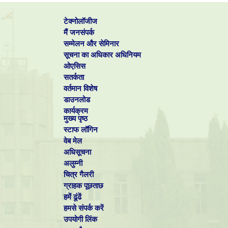
kalps[at]cecri.res.in
[Read More]
टेक्नोलॉजीज
मैं जनसंपर्क
सम्मेलन और सेमिनार
Dr. GVM Kiruthika
सूचना का अधिकार अधिनियम
Scientist - F
ओएसिस
vmk[at]cecri.res.in
सतर्कता
वर्तमान विशेष
डाउनलोड
कार्यक्रम
Mr. Harshal Agarwal
मुख्य पृष्ठ
Scientist - E
Patents: 3
स्टाफ लॉगिन
[Read More]
वेब मेल
अधिसूचना
अलुम्नी
Dr. MU Sreekuttan
चित्र गैलरी
Scientist - E
ग्राहक पूछताछ
sreekuttanunni[at]cecri.res.in
Patents: 5
हमें ढूंढें
[Read More]
हमसे संपर्क करें
उपयोगी लिंक