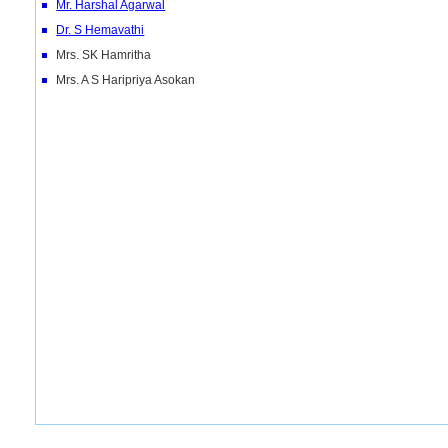
Mr. Harshal Agarwal
Dr. S Hemavathi
Mrs. SK Hamritha
Mrs. A S Haripriya Asokan