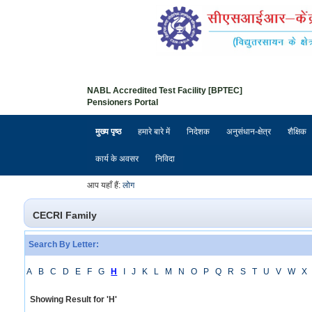
NABL Accredited Test Facility [BPTEC]
Pensioners Portal
मुख्य पृष्ठ
हमारे बारे में
निदेशक
अनुसंधान-क्षेत्र
शैक्षिक
कार्य के अवसर
निविदा
आप यहाँ हैं:
लोग
CECRI Family
Search By Letter:
A
B
C
D
E
F
G
H
I
J
K
L
M
N
O
P
Q
R
S
T
U
V
W
X
Showing Result for
'
H
'